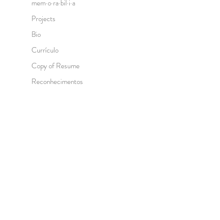
mem·o·ra·bil·i·a
Projects
Bio
Currículo
Copy of Resume
Reconhecimentos