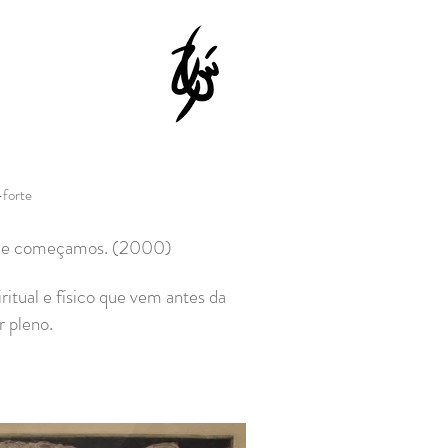
forte
onde começamos. (2000)
itual e físico que vem antes da
r pleno.